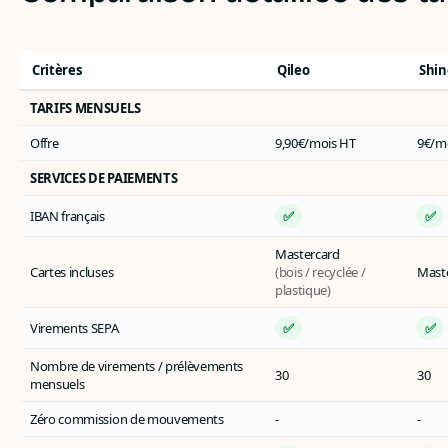
Critères
Qileo
Shin
TARIFS MENSUELS
Offre
9,90€/mois HT
9€/m
SERVICES DE PAIEMENTS
IBAN français
✅
✅
Mastercard
Cartes incluses
(bois / recyclée /
Mast
plastique)
Virements SEPA
✅
✅
Nombre de virements / prélèvements
30
30
mensuels
Zéro commission de mouvements
-
-