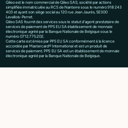
Qileo est le nom commercial de Qileo SAS, société par actions
simplifiée immatriculée au RCS de Nanterre sous le numéro 918 243
403 et ayant son siège social au 120 rue Jean Jaurès, 92300
Levallois-Perret.
Qileo SAS fournit des services sous le statut d’agent prestataire de
services de paiement de PPS EU SA établissement de monnaie
électronique agréé par la Banque Nationale de Belgique sous le
numéro 0712.775.202.
Cette carte est émise par PPS EU SA conformément à la licence
accordée par Mastercard® International et est un produit de
services de paiement. PPS EU SA est un établissement de monnaie
électronique agréé par la Banque Nationale de Belgique.