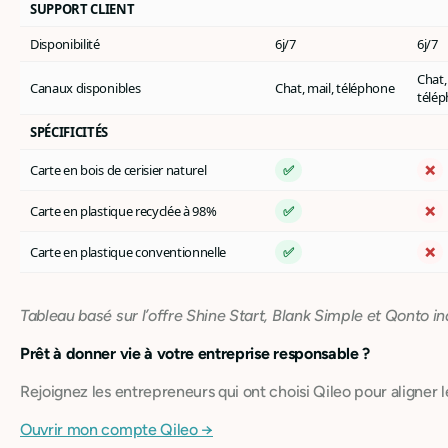
SUPPORT CLIENT
Disponibilité
6j/7
6j/7
Chat,
Canaux disponibles
Chat, mail, téléphone
télé
SPÉCIFICITÉS
Carte en bois de cerisier naturel
✅
❌
Carte en plastique recyclée à 98%
✅
❌
Carte en plastique conventionnelle
✅
❌
Tableau basé sur l’offre Shine Start, Blank Simple et Qonto i
Prêt à donner vie à votre entreprise responsable ?
Rejoignez les entrepreneurs qui ont choisi Qileo pour aligner l
Ouvrir mon compte Qileo →