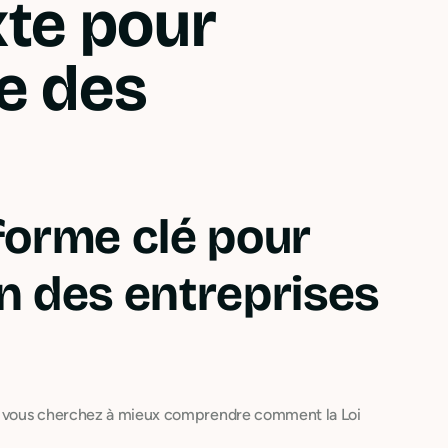
xte pour
ie des
éforme clé pour
on des entreprises
 et vous cherchez à mieux comprendre comment la Loi