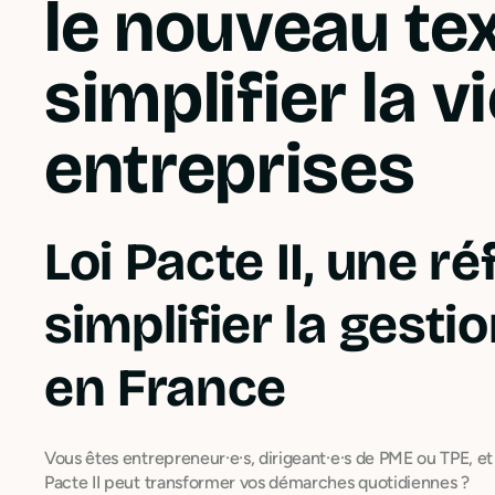
le nouveau te
simplifier la v
entreprises
Loi Pacte II, une r
simplifier la gesti
en France
Vous êtes entrepreneur·e·s, dirigeant·e·s de PME ou TPE,
Pacte II peut transformer vos démarches quotidiennes ?