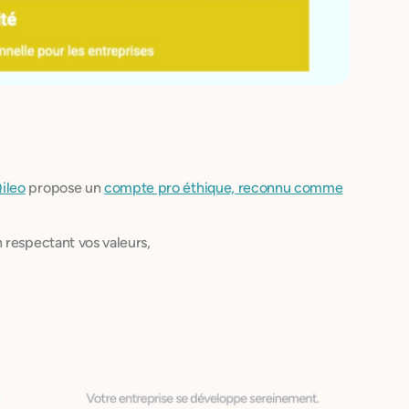
ileo
propose un
compte pro éthique, reconnu comme
 respectant vos valeurs,