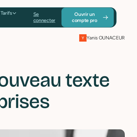
Tarifs
Se
Ouvrir un
connecter
compte pro
Yanis OUNACEUR
 nouveau texte
eprises