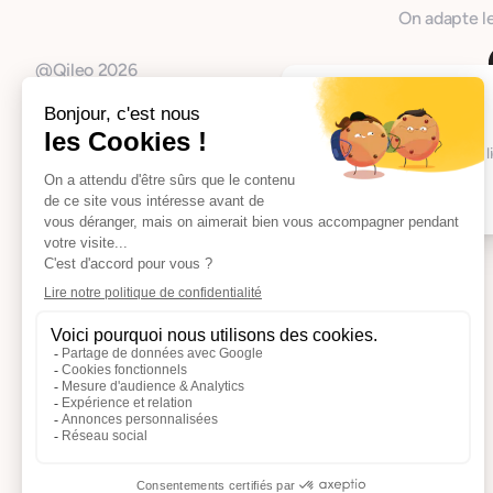
On adapte le
@Qileo 2026
Je gère moi-même
Vous créez votre société en l
en toute autonomie.
Formulaire court